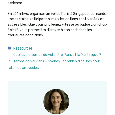
aérienne.
En définitive, organiser un vol de Paris à Singapour demande
une certaine anticipation, mais les options sont variées et
accessibles. Que vous privilégiez vitesse ou budget, un choix
éclairé vous permettra d’arriver à bon port dans les
meilleures conditions.
Catégories
Ressources
Quel est le temps de vol entre Paris et la Martinique ?
Temps de vol Paris – Sydney : combien d’heures pour
relier les antipodes ?