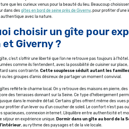
ture que les curieux venus pour la beauté du lieu. Beaucoup choisisse
our dans des
gîtes en bord de seine près de Giverny
, pour profiter d’une
 authentique avec la nature.
i choisir un gîte pour exp
 et Giverny ?
îte, c’est s’offrir une liberté que l’on ne retrouve pas toujours à l’hôte
urnées comme ils l’entendent, avec la possibilité de cuisiner sur place,
 tard sans contrainte.
Cette souplesse séduit autant les familles
é ou les groupes d’amis désireux de partager un moment convivial.
 gîtes reflète le charme local. On y retrouve des maisons en pierre, de
ore des terrasses donnant sur la Seine. Ce type d’hébergement perm
jusque dans le moindre détail. Certains gîtes offrent même des vues
our profiter d’un lever ou d’un coucher de soleil. Le confort n’est pas oub
 spacieuses, connexion internet. L’équilibre entre authenticité et m
 séjour en expérience unique.
Dormir dans un gîte au bord de la Se
l’intérieur
, au rythme des paysages et de la vie locale.