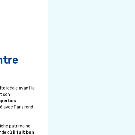
ntre
lte idéale avant la
et son
uperbes
té avec Paris rend
 riche patrimoine
ande où
il fait bon