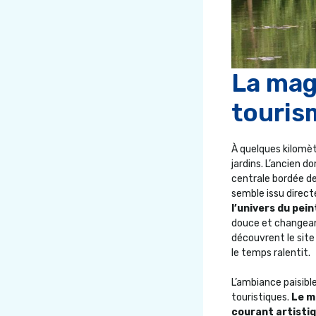
La magi
touris
À quelques kilomèt
jardins. L’ancien 
centrale bordée de
semble issu direct
l’univers du pein
douce et changeant
découvrent le site 
le temps ralentit.
L’ambiance paisibl
touristiques.
Le m
courant artisti