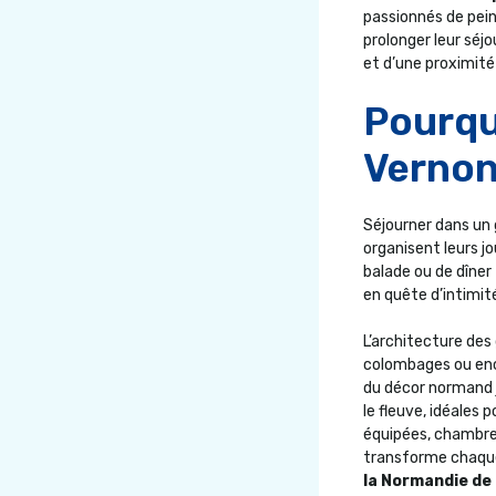
passionnés de pein
prolonger leur séj
et d’une proximité
Pourquo
Vernon
Séjourner dans un g
organisent leurs jo
balade ou de dîner
en quête d’intimit
L’architecture des
colombages ou enc
du décor normand 
le fleuve, idéales p
équipées, chambres
transforme chaque
la Normandie de 