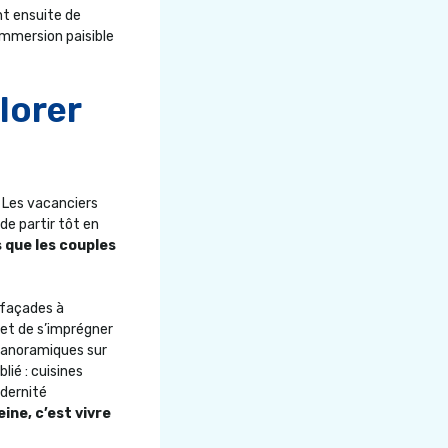
nt ensuite de
 immersion paisible
lorer
l. Les vacanciers
 de partir tôt en
 que les couples
s façades à
et de s’imprégner
 panoramiques sur
lié : cuisines
odernité
ine, c’est vivre