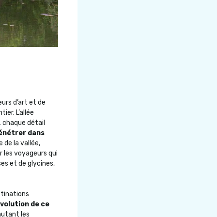
urs d’art et de
er. L’allée
… chaque détail
pénétrer dans
 de la vallée,
r les voyageurs qui
ses et de glycines,
stinations
volution de ce
autant les