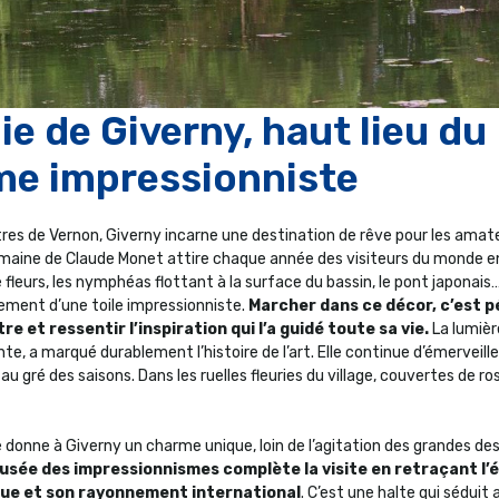
e de Giverny, haut lieu du
me impressionniste
res de Vernon, Giverny incarne une destination de rêve pour les amate
domaine de Claude Monet attire chaque année des visiteurs du monde enti
 fleurs, les nymphéas flottant à la surface du bassin, le pont japonais
ement d’une toile impressionniste.
Marcher dans ce décor, c’est 
tre et ressentir l’inspiration qui l’a guidé toute sa vie.
La lumière
e, a marqué durablement l’histoire de l’art. Elle continue d’émerveille
au gré des saisons. Dans les ruelles fleuries du village, couvertes de ro
e donne à Giverny un charme unique, loin de l’agitation des grandes de
usée des impressionnismes complète la visite en retraçant l’é
que et son rayonnement international
. C’est une halte qui séduit 