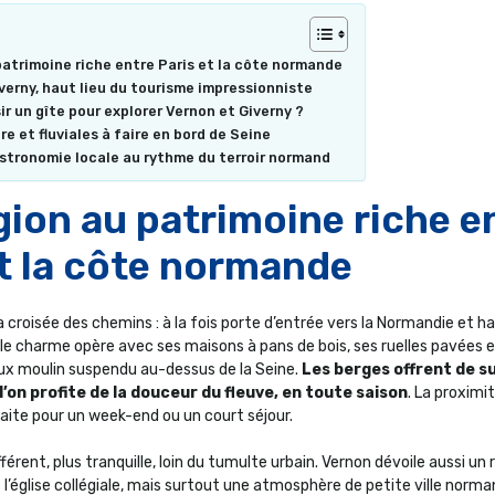
patrimoine riche entre Paris et la côte normande
verny, haut lieu du tourisme impressionniste
ir un gîte pour explorer Vernon et Giverny ?
e et fluviales à faire en bord de Seine
stronomie locale au rythme du terroir normand
gion au patrimoine riche e
et la côte normande
a croisée des chemins : à la fois porte d’entrée vers la Normandie et ha
e, le charme opère avec ses maisons à pans de bois, ses ruelles pavées 
x moulin suspendu au-dessus de la Seine.
Les berges offrent de s
’on profite de la douceur du fleuve, en toute saison
. La proximi
faite pour un week-end ou un court séjour.
ifférent, plus tranquille, loin du tumulte urbain. Vernon dévoile aussi un
 l’église collégiale, mais surtout une atmosphère de petite ville norm