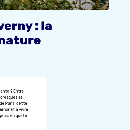
erny : la
nature
sante ? Entre
ttoresques se
de Paris, cette
rroir et à vivre
geurs en quête